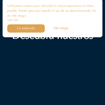
Utilizamos cookies para ofrecerle la mejor experiencia en línea
posible. Puede optar por impedir el uso de sus datos haciendo clic
en 'Me niego'.
Leer más
Me niego
Lo entiendo
Descubra nuestros
socios
Confía en tus anfitriones para las
actividades
, los
restaurantes
y las
buenas direcciones
de la isla y de la
región, cerca del encantador hotel donde te alojarás en
Saint-Trojan. Te ofrecemos algunas
excursiones y visitas
para aprovechar al máximo la isla de Oléron y sus
idílicos paisajes.